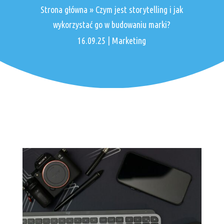
Strona główna
»
Czym jest storytelling i jak
wykorzystać go w budowaniu marki?
16.09.25
|
Marketing