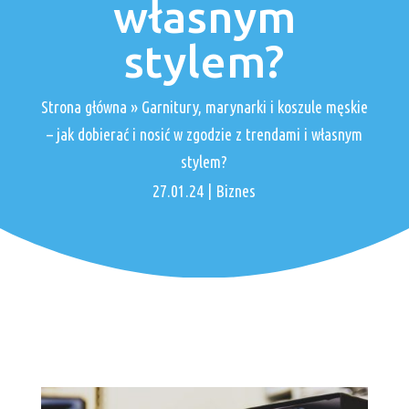
własnym
stylem?
Strona główna
»
Garnitury, marynarki i koszule męskie
– jak dobierać i nosić w zgodzie z trendami i własnym
stylem?
27.01.24
|
Biznes