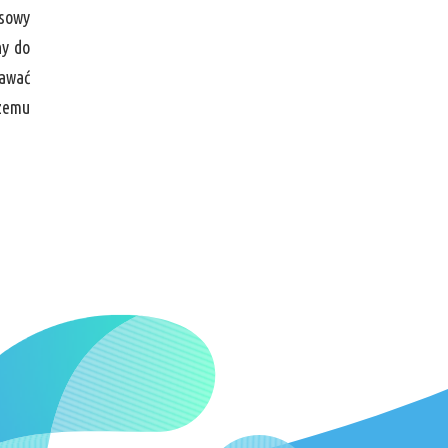
asowy
ny do
dawać
szemu