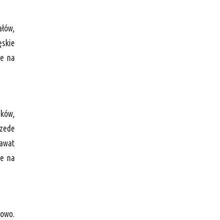
ałów,
ęskie
ne na
ików,
rzede
rawat
ne na
lowo.