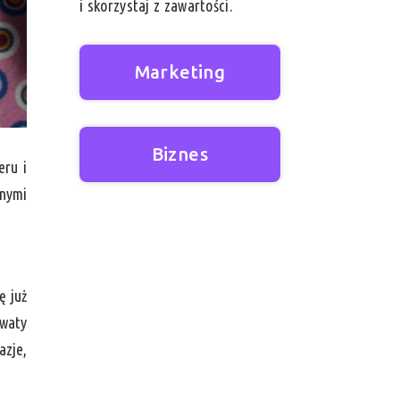
i skorzystaj z zawartości.
Marketing
Biznes
eru i
dnymi
ę już
awaty
azje,