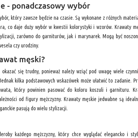
ie - ponadczasowy wybór
bór, który zawsze będzie na czasie. Są wykonane z różnych materi
bra, co daje duży wybór w kwestii kolorystyki i wzorów. Krawaty m
tylizacji, zarówno do garniturów, jak i marynarek. Mogą być noszo
wesela czy urodziny.
rawat męski?
kazać się trudny, ponieważ należy wziąć pod uwagę wiele czynn
ał. Jednak kilka podstawowych wskazówek może ułatwić to zadanie. P
wata, który powinien pasować do koloru koszuli i garnituru. K
zależności od figury mężczyzny. Krawaty męskie jedwabne są ideal
anckie pasują do wielu stylizacji.
eroby każdego mężczyzny, który chce wyglądać elegancko i sty