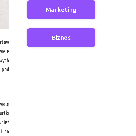
Marketing
Biznes
ortów
wiele
owych
ć pod
wiele
urtki
wnież
mi na