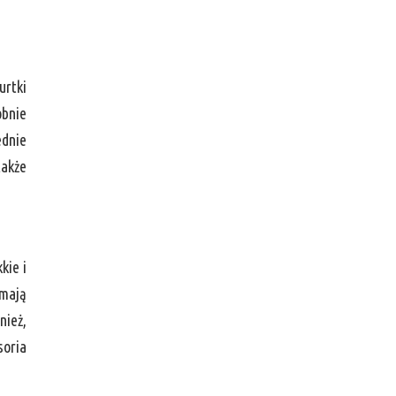
urtki
obnie
ednie
także
kie i
 mają
nież,
soria