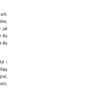
tach.
elne,
e jak
e dla
e dla
tyl i
ślają
ętać,
ości,