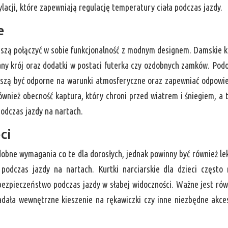
lacji, które zapewniają regulację temperatury ciała podczas jazdy.
e
muszą połączyć w sobie funkcjonalność z modnym designem. Damskie k
any krój oraz dodatki w postaci futerka czy ozdobnych zamków. Pod
uszą być odporne na warunki atmosferyczne oraz zapewniać odpowi
również obecność kaptura, który chroni przed wiatrem i śniegiem, a 
odczas jazdy na nartach.
ci
dobne wymagania co te dla dorosłych, jednak powinny być również lek
podczas jazdy na nartach. Kurtki narciarskie dla dzieci często
ezpieczeństwo podczas jazdy w słabej widoczności. Ważne jest rów
adała wewnętrzne kieszenie na rękawiczki czy inne niezbędne akce