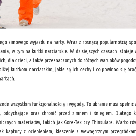
żdego zimowego wyjazdu na narty. Wraz z rosnącą popularnością sp
nia, w tym na kurtki narciarskie. W dzisiejszych czasach istnieje 
kich, dla dzieci, a także przeznaczonych do różnych warunków pogod
bliżej kurtkom narciarskim, jakie są ich cechy i co powinno się bra
nartach.
rzede wszystkim funkcjonalnością i wygodą. To ubranie musi spełnić 
, oddychające oraz chronić przed zimnem i śniegiem. Dlatego k
icznych materiałów, takich jak Gore-Tex czy Thinsulate. Warto ró
jak kaptury z ociepleniem, kieszenie z wewnętrznym przegródka