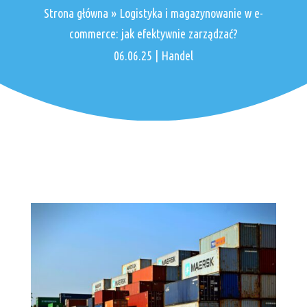
Strona główna
»
Logistyka i magazynowanie w e-
commerce: jak efektywnie zarządzać?
06.06.25
|
Handel