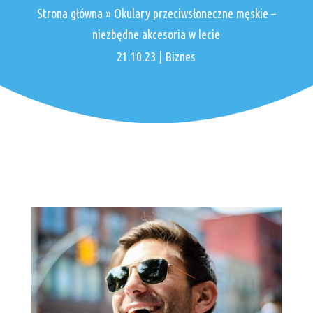
Strona główna
»
Okulary przeciwsłoneczne męskie –
niezbędne akcesoria w lecie
21.10.23
|
Biznes