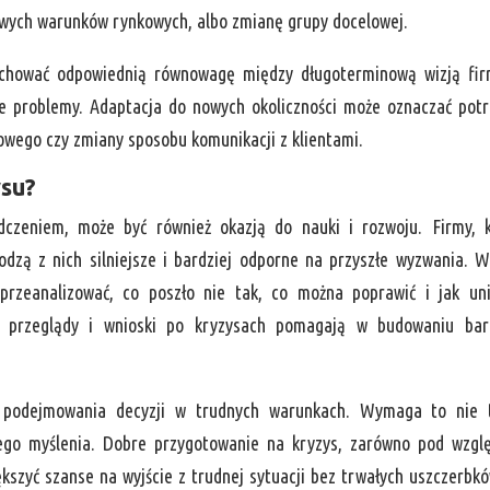
owych warunków rynkowych, albo zmianę grupy docelowej.
achować odpowiednią równowagę między długoterminową wizją fi
ce problemy. Adaptacja do nowych okoliczności może oznaczać pot
wego czy zmiany sposobu komunikacji z klientami.
ysu?
dczeniem, może być również okazją do nauki i rozwoju. Firmy, 
odzą z nich silniejsze i bardziej odporne na przyszłe wyzwania. 
przeanalizować, co poszło nie tak, co można poprawić i jak un
ne przeglądy i wnioski po kryzysach pomagają w budowaniu bar
 podejmowania decyzji w trudnych warunkach. Wymaga to nie t
wego myślenia. Dobre przygotowanie na kryzys, zarówno pod wzg
ększyć szanse na wyjście z trudnej sytuacji bez trwałych uszczerbk