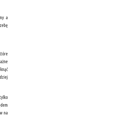
rmy a
rzebę
które
Ważne
iknąć
dziej
ylko
lędem
ów na