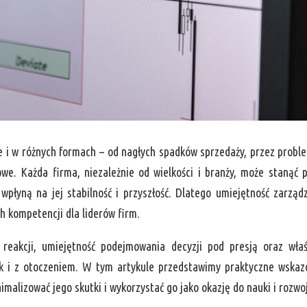
e i w różnych formach – od nagłych spadków sprzedaży, przez probl
we. Każda firma, niezależnie od wielkości i branży, może stanąć 
płyną na jej stabilność i przyszłość. Dlatego umiejętność zarząd
h kompetencji dla liderów firm.
 reakcji, umiejętność podejmowania decyzji pod presją oraz wła
ak i z otoczeniem. W tym artykule przedstawimy praktyczne wskaz
malizować jego skutki i wykorzystać go jako okazję do nauki i rozwo