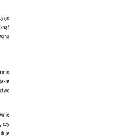
cyzje
iknąć
owana
irmie
jakie
ictwo
ównie
, czy
uduje