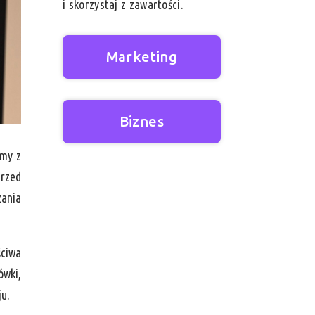
i skorzystaj z zawartości.
Marketing
Biznes
emy z
przed
zania
ściwa
ówki,
ju.