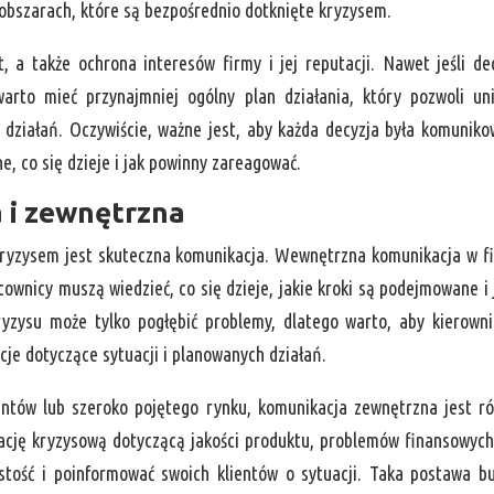
obszarach, które są bezpośrednio dotknięte kryzysem.
t, a także ochrona interesów firmy i jej reputacji. Nawet jeśli de
rto mieć przynajmniej ogólny plan działania, który pozwoli un
działań. Oczywiście, ważne jest, aby każda decyzja była komunik
e, co się dzieje i jak powinny zareagować.
 i zewnętrzna
ryzysem jest skuteczna komunikacja. Wewnętrzna komunikacja w f
ownicy muszą wiedzieć, co się dzieje, jakie kroki są podejmowane i 
ryzysu może tylko pogłębić problemy, dlatego warto, aby kierown
je dotyczące sytuacji i planowanych działań.
entów lub szeroko pojętego rynku, komunikacja zewnętrzna jest r
tuację kryzysową dotyczącą jakości produktu, problemów finansowych
stość i poinformować swoich klientów o sytuacji. Taka postawa b