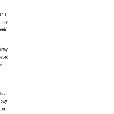
ania,
, czy
enić,
firmy
pytać
ne na
brze
sowy,
które