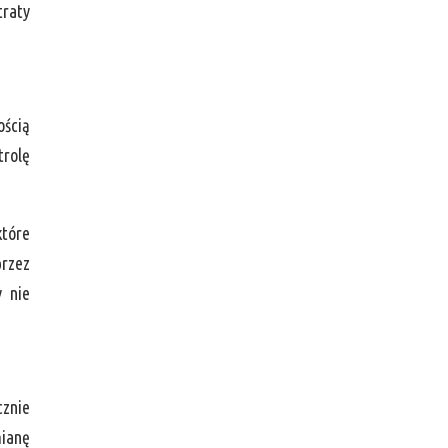
traty
ością
trolę
które
przez
y nie
cznie
mianę